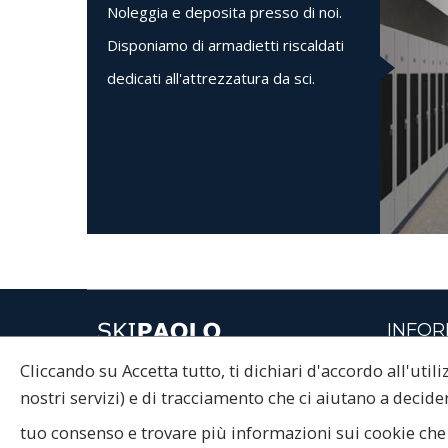
Noleggia e deposita presso di noi.
Disponiamo di armadietti riscaldati
dedicati all'attrezzatura da sci.
INFOR
Cliccando su Accetta tutto, ti dichiari d'accordo all'util
Maestri d
© 2015 Ski Paolo noleggio Sport
nostri servizi) e di tracciamento che ci aiutano a decider
di Valeruz Simone
tuo consenso e trovare più informazioni sui cookie che
P.IVA 02515450225