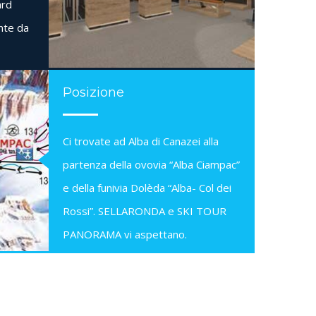
ard
nte da
Posizione
Ci trovate ad Alba di Canazei alla
partenza della ovovia “Alba Ciampac”
e della funivia Dolèda “Alba- Col dei
Rossi”. SELLARONDA e SKI TOUR
PANORAMA vi aspettano.