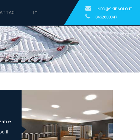
INFO@SKIPAOLO.IT
ATTACI
IT
0462600347
zati e
o il