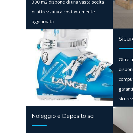
300 m2 dispone di una vasta scelta
di attrezzatura costantemente
aggiornata.
Sicur
Oltre a
dispon
comput
garanti
sicurez
Noleggio e Deposito sci