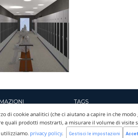
MAZIONI
TAGS
izzo di cookie analitici (che ci aiutano a capire in che modo
i sci
NOLEGGIO SCI
NOLEGGIO BI
e quali prodotti mostrarti, a misurare il volume di visite s
PRENOTAZIONE
 utilizziamo.
privacy policy
.
Gestisci le impostazioni
Accet