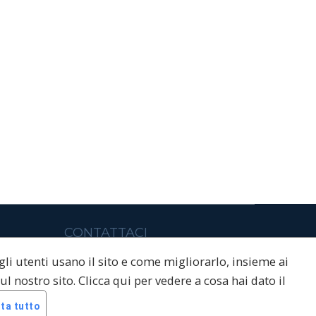
CONTATTACI
 gli utenti usano il sito e come migliorarlo, insieme ai
Email
info@skipaolo.it
CI
ul nostro sito. Clicca qui per vedere a cosa hai dato il
Telefono
0462600347
ta tutto
Indirizzo
Strada de Contrin, 17 -